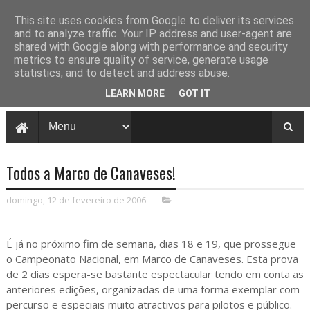
This site uses cookies from Google to deliver its services
and to analyze traffic. Your IP address and user-agent are
shared with Google along with performance and security
metrics to ensure quality of service, generate usage
statistics, and to detect and address abuse.
LEARN MORE
GOT IT
Todos a Marco de Canaveses!
domingo, 12 de fevereiro de 2006
É já no próximo fim de semana, dias 18 e 19, que prossegue
o Campeonato Nacional, em Marco de Canaveses. Esta prova
de 2 dias espera-se bastante espectacular tendo em conta as
anteriores edições, organizadas de uma forma exemplar com
percurso e especiais muito atractivos para pilotos e público.