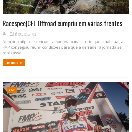
Racespec|CFL Offroad cumpriu em várias frentes
6 years ago
Num ano atípico e com um campeonato mais curto que o habitual, a
FMP conseguiu reunir condições para que a derradeira jornada se
realizasse ...
Ler mais
CNE