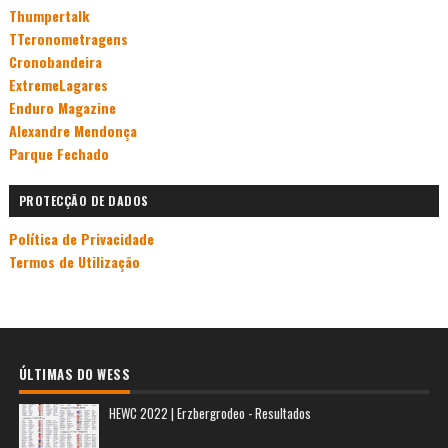
Thumpertalk
TTcronometragens
Cronobandeira
ExtremeLagares
Enduro Magazine
Alexandre Mendonça
Parque Fechado
PROTECÇÃO DE DADOS
Política de Privacidade
Termos de Utilização
ÚLTIMAS DO WESS
HEWC 2022 | Erzbergrodeo - Resultados