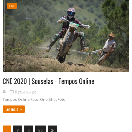
CNE
CNE 2020 | Souselas - Tempos Online
6 years ago
Tempos Online Foto: One Shot Foto
Ler mais
1
2
3
80