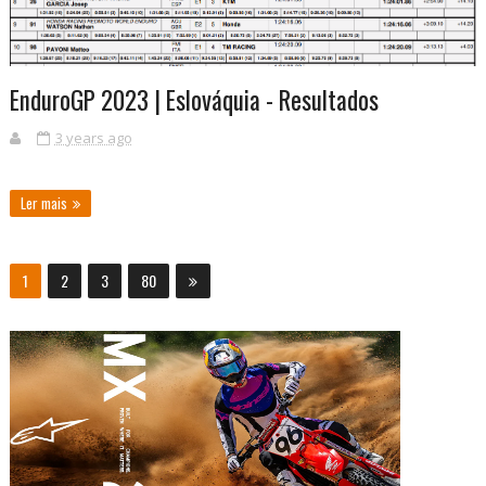
EnduroGP 2023 | Eslováquia - Resultados
3 years ago
Ler mais
1
2
3
80