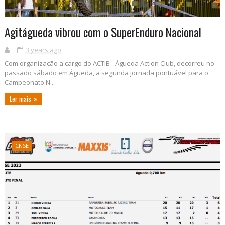
Agitágueda vibrou com o SuperEnduro Nacional
3 years ago
Com organização a cargo do ACTIB - Águeda Action Club, decorreu no
passado sábado em Águeda, a segunda jornada pontuável para o
Campeonato N...
Ler mais
CNSE