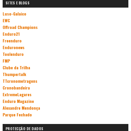
SITES E BLOGS
Luso-Galaico
EWC
Offroad Champions
Enduro21
Freenduro
Enduronews
Toolenduro
FMP
Clube da Trilha
Thumpertalk
TTcronometragens
Cronobandeira
ExtremeLagares
Enduro Magazine
Alexandre Mendonça
Parque Fechado
PROTECÇÃO DE DADOS