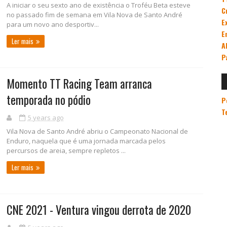
A iniciar o seu sexto ano de existência o Troféu Beta esteve
C
no passado fim de semana em Vila Nova de Santo André
E
para um novo ano desportiv...
E
Ler mais
A
P
Momento TT Racing Team arranca
temporada no pódio
P
T
5 years ago
Vila Nova de Santo André abriu o Campeonato Nacional de
Enduro, naquela que é uma jornada marcada pelos
percursos de areia, sempre repletos ...
Ler mais
CNE 2021 - Ventura vingou derrota de 2020