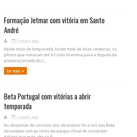
Formação Jetmar com vitória em Santo
André
5 years ago
Neste início de temporada, foram mais de duas centenas, os
pilotos que rumaram até à Costa Vicentina para a disputa da
primeira jornada do C...
Ler mais
Beta Portugal com vitórias a abrir
temporada
5 years ago
No despertar de um novo ano de enduro foi a voz das Beta
decoradas com as cores da equipa oficial do construtor
italiano que mais alto se fi...