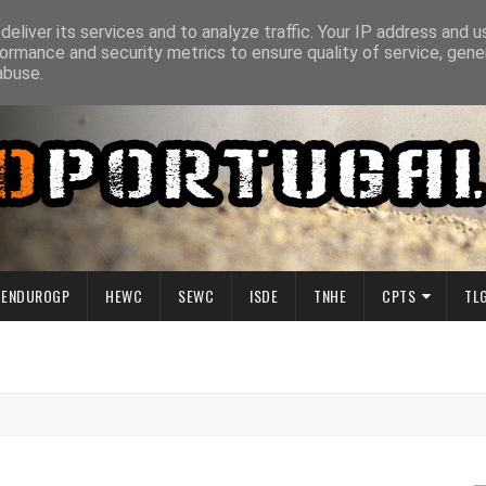
eliver its services and to analyze traffic. Your IP address and 
ormance and security metrics to ensure quality of service, gen
abuse.
ENDUROGP
HEWC
SEWC
ISDE
TNHE
CPTS
TL
CN