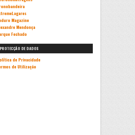
ronobandeira
xtremeLagares
nduro Magazine
lexandre Mendonça
arque Fechado
PROTECÇÃO DE DADOS
olítica de Privacidade
ermos de Utilização