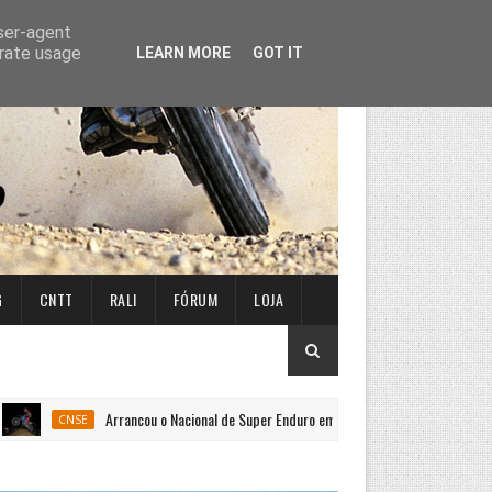
user-agent
erate usage
LEARN MORE
GOT IT
G
CNTT
RALI
FÓRUM
LOJA
Arrancou o Nacional de Super Enduro em Penafiel
Campeona
SE
CNSE