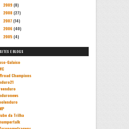
2009
(8)
►
2008
(27)
►
2007
(14)
►
2006
(40)
►
2005
(4)
►
SITES E BLOGS
uso-Galaico
WC
ffroad Champions
nduro21
reenduro
nduronews
oolenduro
MP
lube da Trilha
humpertalk
Tcronometragens