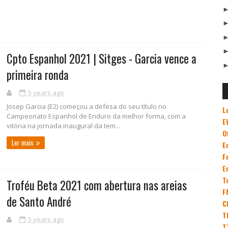
Cpto Espanhol 2021 | Sitges - Garcia vence a
primeira ronda
5 years ago
Josep Garcia (E2) começou a defesa do seu título no
L
Campeonato Espanhol de Enduro da melhor forma, com a
E
vitória na jornada inaugural da tem...
O
Ler mais
E
F
E
T
Troféu Beta 2021 com abertura nas areias
F
de Santo André
C
T
5 years ago
T