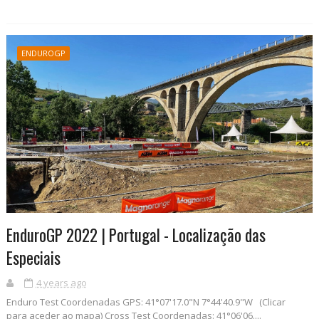
ENDUROGP
EnduroGP 2022 | Portugal - Localização das
Especiais
4 years ago
Enduro Test Coordenadas GPS: 41°07'17.0"N 7°44'40.9"W (Clicar
para aceder ao mapa) Cross Test Coordenadas: 41°06'06....