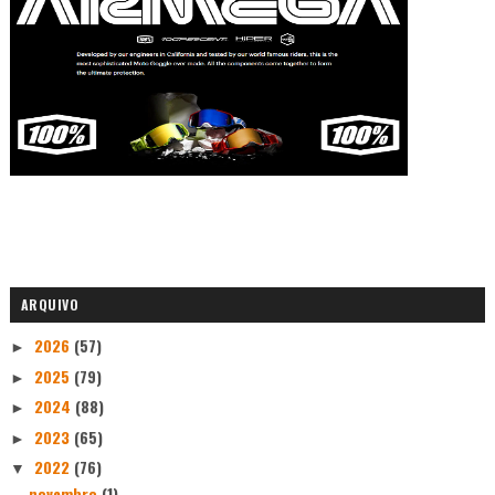
ARQUIVO
2026
(57)
►
2025
(79)
►
2024
(88)
►
2023
(65)
►
2022
(76)
▼
novembro
(1)