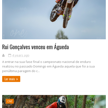
Rui Gonçalves venceu em Águeda
4 years ago
A entrar na sua fase final o campeonato nacional de enduro
realizou no passado Domingo em Águeda aquela que foi a sua
penúltima paragem do c...
Ler mais
CNE