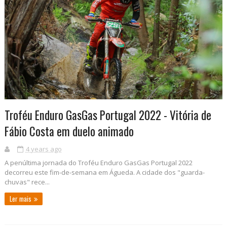
Troféu Enduro GasGas Portugal 2022 - Vitória de
Fábio Costa em duelo animado
4 years ago
A penúltima jornada do Troféu Enduro GasGas Portugal 2022
decorreu este fim-de-semana em Águeda. A cidade dos "guarda-
chuvas" rece...
Ler mais