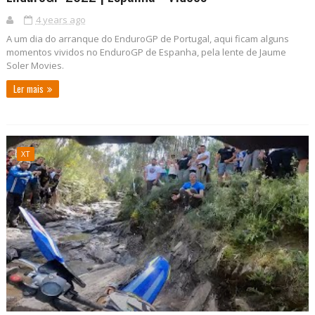
4 years ago
A um dia do arranque do EnduroGP de Portugal, aqui ficam alguns
momentos vividos no EnduroGP de Espanha, pela lente de Jaume
Soler Movies.
Ler mais
XT