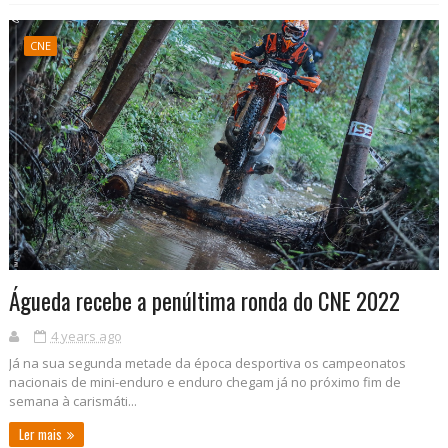
CNE
Águeda recebe a penúltima ronda do CNE 2022
4 years ago
Já na sua segunda metade da época desportiva os campeonatos
nacionais de mini-enduro e enduro chegam já no próximo fim de
semana à carismáti...
Ler mais