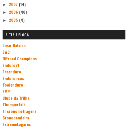
2007
(14)
►
2006
(40)
►
2005
(4)
►
SITES E BLOGS
Luso-Galaico
EWC
Offroad Champions
Enduro21
Freenduro
Enduronews
Toolenduro
FMP
Clube da Trilha
Thumpertalk
TTcronometragens
Cronobandeira
ExtremeLagares