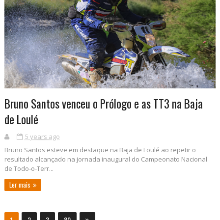
Bruno Santos venceu o Prólogo e as TT3 na Baja
de Loulé
5 years ago
Bruno Santos esteve em destaque na Baja de Loulé ao repetir o
resultado alcançado na jornada inaugural do Campeonato Nacional
de Todo-o-Terr...
Ler mais
1
2
3
80