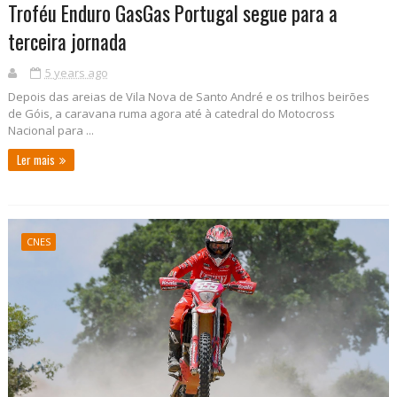
Troféu Enduro GasGas Portugal segue para a
terceira jornada
5 years ago
Depois das areias de Vila Nova de Santo André e os trilhos beirões
de Góis, a caravana ruma agora até à catedral do Motocross
Nacional para ...
Ler mais
CNES