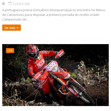
5 years ago
A portuguesa Joana Gonçalves (Husqvarna) já se encontra no Marco
de Canaveses para disputar a primeira jornada do recém-criado
Campeonato de...
Ler mais
CNE