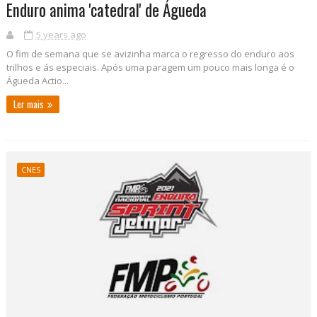
Enduro anima 'catedral' de Águeda
5 years ago
O fim de semana que se avizinha marca o regresso do enduro aos
trilhos e ás especiais. Após uma paragem um pouco mais longa é o
Águeda Actio...
Ler mais
CNES