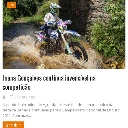
CNE
Joana Gonçalves continua invencível na
competição
5 years ago
A cidade bairradina de Águeda foi este fim-de-semana palco da
terceira jornada pontuável para o Campeonato Nacional de Enduro
2021. Com mais...
Ler mais