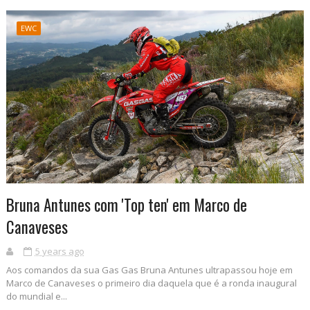
EWC
Bruna Antunes com 'Top ten' em Marco de
Canaveses
5 years ago
Aos comandos da sua Gas Gas Bruna Antunes ultrapassou hoje em
Marco de Canaveses o primeiro dia daquela que é a ronda inaugural
do mundial e...