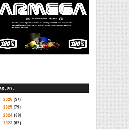
ARQUIVO
2026
(57)
►
2025
(79)
►
2024
(88)
►
2023
(65)
►