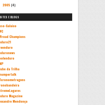
2005
(4)
►
SITES E BLOGS
uso-Galaico
WC
ffroad Champions
nduro21
reenduro
nduronews
oolenduro
MP
lube da Trilha
humpertalk
Tcronometragens
ronobandeira
xtremeLagares
nduro Magazine
lexandre Mendonça