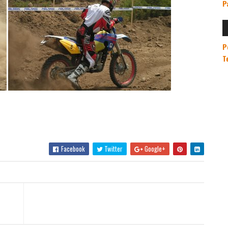
P
P
T
Facebook
Twitter
Google+