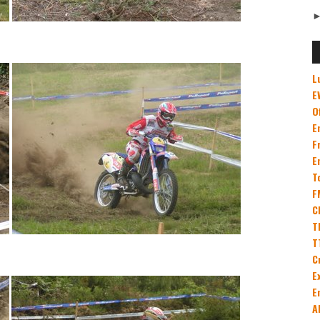
L
E
O
E
F
E
T
F
C
T
T
C
E
E
A