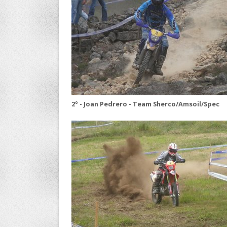
2º - Joan Pedrero - Team Sherco/Amsoil/Spec