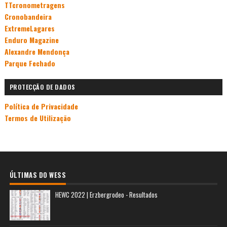
TTcronometragens
Cronobandeira
ExtremeLagares
Enduro Magazine
Alexandre Mendonça
Parque Fechado
PROTECÇÃO DE DADOS
Política de Privacidade
Termos de Utilização
ÚLTIMAS DO WESS
HEWC 2022 | Erzbergrodeo - Resultados