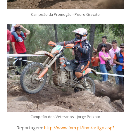
Campeão da Promoção - Pedro Gravato
Campeão dos Veteranos - Jorge Peixoto
Reportagem:
http://www.fnm.pt/fnm/artigo.asp?