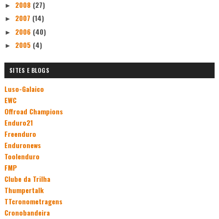
2008
(27)
►
2007
(14)
►
2006
(40)
►
2005
(4)
►
SITES E BLOGS
Luso-Galaico
EWC
Offroad Champions
Enduro21
Freenduro
Enduronews
Toolenduro
FMP
Clube da Trilha
Thumpertalk
TTcronometragens
Cronobandeira