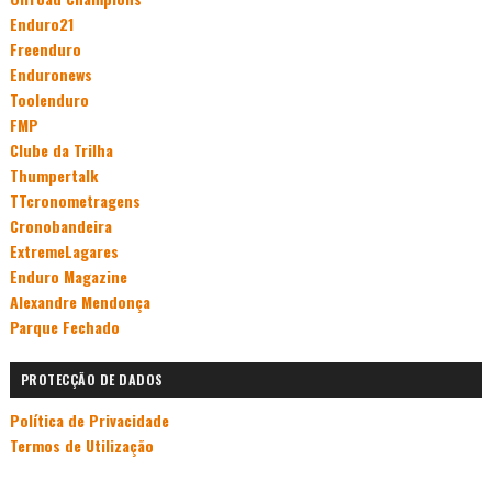
Enduro21
Freenduro
Enduronews
Toolenduro
FMP
Clube da Trilha
Thumpertalk
TTcronometragens
Cronobandeira
ExtremeLagares
Enduro Magazine
Alexandre Mendonça
Parque Fechado
PROTECÇÃO DE DADOS
Política de Privacidade
Termos de Utilização