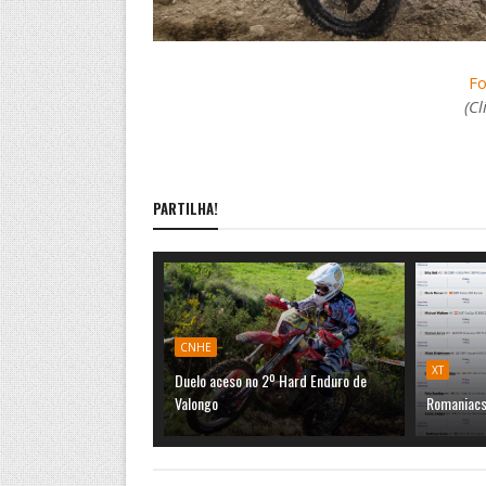
F
(C
PARTILHA!
CNHE
XT
Duelo aceso no 2º Hard Enduro de
Valongo
Romaniacs