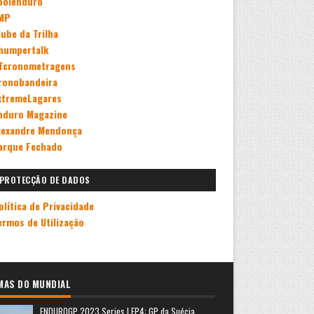
oolenduro
MP
lube da Trilha
humpertalk
Tcronometragens
ronobandeira
xtremeLagares
nduro Magazine
lexandre Mendonça
arque Fechado
PROTECÇÃO DE DADOS
olítica de Privacidade
ermos de Utilização
MAS DO MUNDIAL
ENDUROGP 2023 Series | EP4: GP da Suécia