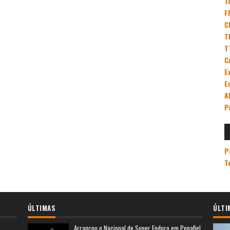
T
F
C
T
T
C
E
E
A
P
P
T
ÚLTIMAS
ÚLTI
Arrancou o Nacional de Super Enduro em Penafiel