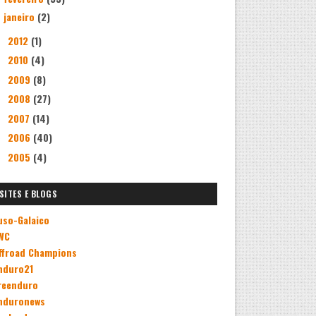
janeiro
(2)
2012
(1)
►
2010
(4)
►
2009
(8)
►
2008
(27)
►
2007
(14)
►
2006
(40)
►
2005
(4)
►
SITES E BLOGS
uso-Galaico
WC
ffroad Champions
nduro21
reenduro
nduronews