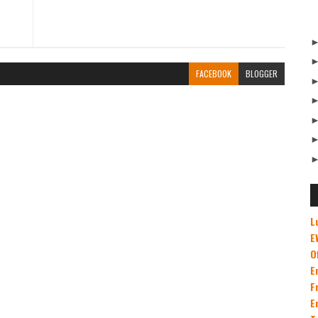
FACEBOOK
BLOGGER
L
E
O
E
F
E