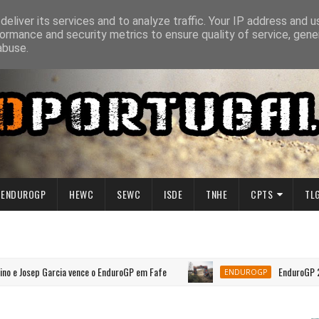
eliver its services and to analyze traffic. Your IP address and 
ormance and security metrics to ensure quality of service, gen
abuse.
ENDUROGP
HEWC
SEWC
ISDE
TNHE
CPTS
TL
sep Garcia vence o EnduroGP em Fafe
EnduroGP 2026 | P
ENDUROGP