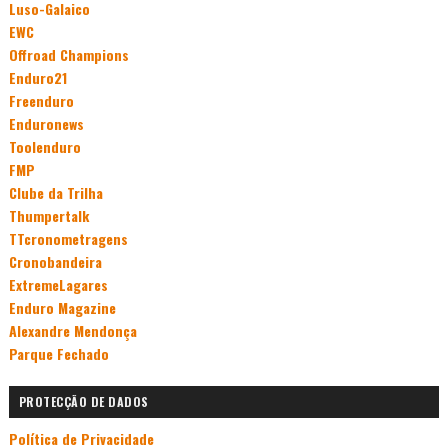
Luso-Galaico
EWC
Offroad Champions
Enduro21
Freenduro
Enduronews
Toolenduro
FMP
Clube da Trilha
Thumpertalk
TTcronometragens
Cronobandeira
ExtremeLagares
Enduro Magazine
Alexandre Mendonça
Parque Fechado
PROTECÇÃO DE DADOS
Política de Privacidade