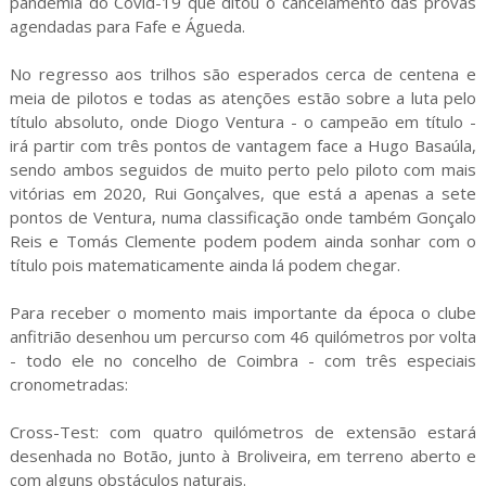
pandemia do Covid-19 que ditou o cancelamento das provas
agendadas para Fafe e Águeda.
No regresso aos trilhos são esperados cerca de centena e
meia de pilotos e todas as atenções estão sobre a luta pelo
título absoluto, onde Diogo Ventura - o campeão em título -
irá partir com três pontos de vantagem face a Hugo Basaúla,
sendo ambos seguidos de muito perto pelo piloto com mais
vitórias em 2020, Rui Gonçalves, que está a apenas a sete
pontos de Ventura, numa classificação onde também Gonçalo
Reis e Tomás Clemente podem podem ainda sonhar com o
título pois matematicamente ainda lá podem chegar.
Para receber o momento mais importante da época o clube
anfitrião desenhou um percurso com 46 quilómetros por volta
- todo ele no concelho de Coimbra - com três especiais
cronometradas:
Cross-Test: com quatro quilómetros de extensão estará
desenhada no Botão, junto à Broliveira, em terreno aberto e
com alguns obstáculos naturais.