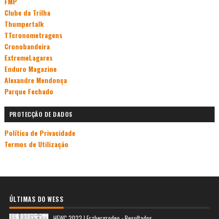
FMP
Clube da Trilha
Thumpertalk
TTcronometragens
Cronobandeira
ExtremeLagares
Enduro Magazine
Alexandre Mendonça
Parque Fechado
PROTECÇÃO DE DADOS
Política de Privacidade
Termos de Utilização
ÚLTIMAS DO WESS
HEWC 2022 | Erzbergrodeo - Resultados