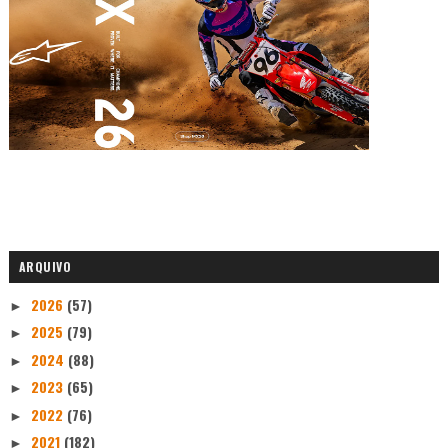
ARQUIVO
2026
(57)
►
2025
(79)
►
2024
(88)
►
2023
(65)
►
2022
(76)
►
2021
(182)
►