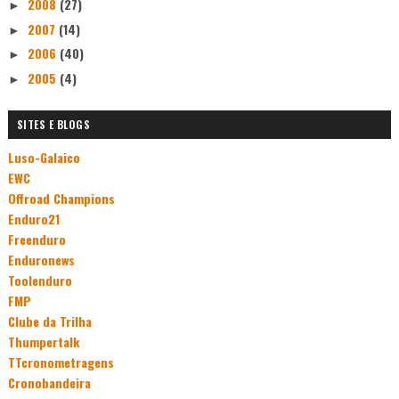
2008
(27)
►
2007
(14)
►
2006
(40)
►
2005
(4)
►
SITES E BLOGS
Luso-Galaico
EWC
Offroad Champions
Enduro21
Freenduro
Enduronews
Toolenduro
FMP
Clube da Trilha
Thumpertalk
TTcronometragens
Cronobandeira