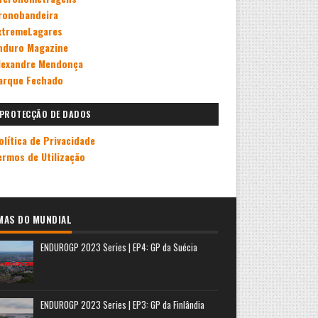
ronobandeira
xtremeLagares
nduro Magazine
lexandre Mendonça
arque Fechado
PROTECÇÃO DE DADOS
olítica de Privacidade
ermos de Utilização
MAS DO MUNDIAL
ENDUROGP 2023 Series | EP4: GP da Suécia
ENDUROGP 2023 Series | EP3: GP da Finlândia