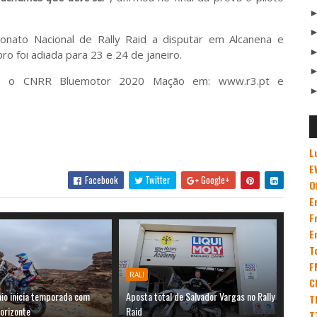
onato Nacional de Rally Raid a disputar em Alcanena e
ro foi adiada para 23 e 24 de janeiro.
bre o CNRR Bluemotor 2020 Mação em: www.r3.pt e
L
E
Facebook
Twitter
Google+
O
E
F
E
T
F
RALI
C
aio inicia temporada com
Aposta total de Salvador Vargas no Rally
T
orizonte
Raid
T