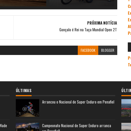
C
E
E
PRÓXIMA NOTÍCIA
A
Gonçalo é Rei na Taça Mundial Open 2T
P
FACEBOOK
BLOGGER
P
T
ÚLTIMAS
ÚLTI
Arrancou o Nacional de Super Enduro em Penafiel
 Wade
Campeonato Nacional de Super Enduro arranca
em Penafiel!