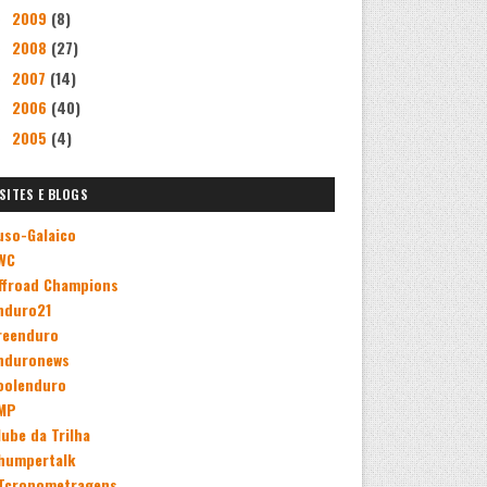
2009
(8)
►
2008
(27)
►
2007
(14)
►
2006
(40)
►
2005
(4)
►
SITES E BLOGS
uso-Galaico
WC
ffroad Champions
nduro21
reenduro
nduronews
oolenduro
MP
lube da Trilha
humpertalk
Tcronometragens