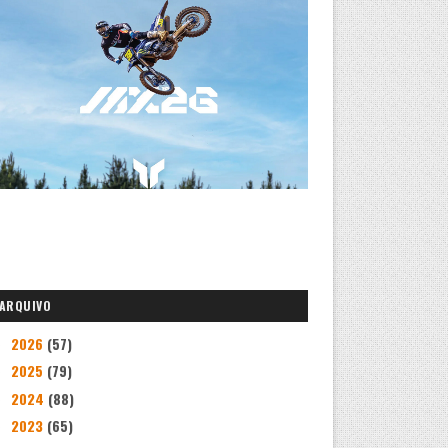
ARQUIVO
2026
(57)
►
2025
(79)
►
2024
(88)
►
2023
(65)
►