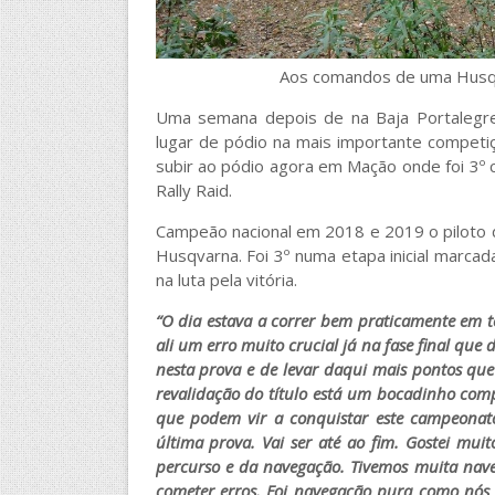
Aos comandos de uma Husqv
Uma semana depois de na Baja Portalegre
lugar de pódio na mais importante competi
subir ao pódio agora em Mação onde foi 3º 
Rally Raid.
Campeão nacional em 2018 e 2019 o piloto
Husqvarna. Foi 3º numa etapa inicial marca
na luta pela vitória.
“O dia estava a correr bem praticamente em t
ali um erro muito crucial já na fase final qu
nesta prova e de levar daqui mais pontos que
revalidação do título está um bocadinho comp
que podem vir a conquistar este campeonato
última prova. Vai ser até ao fim. Gostei mui
percurso e da navegação. Tivemos muita nave
cometer erros. Foi navegação pura como nós