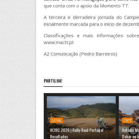
que conta com o apoio da Momento TT.
A terceira e derradeira jornada do Campe
inicialmente marcada para o início de dezemb
Classificações e mais informações so
www.mactt.pt
A2 Comunicação (Pedro Barreiros)
PARTILHA!
GERAL
CNTT
W2RC 2026 | Rally-Raid Portugal -
António M
Resultados
Dakar no h