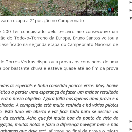
arna ocupa a 2ª posição no Campeonato
 500 ter conquistado pelo terceiro ano consecutivo um
ção de Todo-o-Terreno da Europa, Bruno Santos voltou a
classificado na segunda etapa do Campeonato Nacional de
 de Torres Vedras disputou a prova aos comandos de uma
da por bastante chuva e esteve quase até ao fim da prova
odas as especiais e tinha cometido poucos erros. Mas, houve
e deitou a perder uma esperança de fazer um melhor resultado
 era o nosso objetivo. Agora falta-nos apenas uma prova e a
licada. A competição está muito renhida e há vários pilotos
. Está tudo em aberto e vai ficar tudo para se decidir na
to da corrida. Acho que foi muito boa do ponto de vista do
gação, muitas notas e fazia a diferença navegar bem e não
 achamos que deve ser”
, afirmou no final da prova o piloto