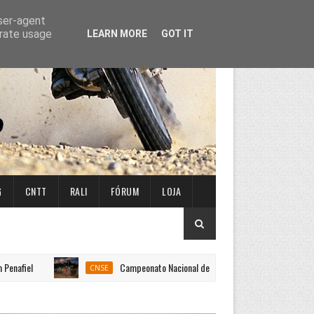
user-agent
erate usage
LEARN MORE
GOT IT
G
CNTT
RALI
FÓRUM
LOJA
Campeonato Nacional de Super Enduro arranca em Penafiel!
CNSE