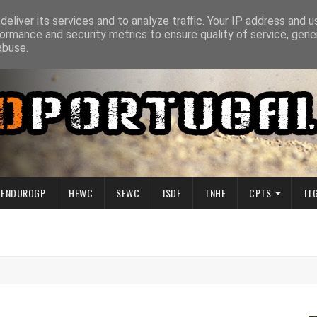
eliver its services and to analyze traffic. Your IP address and 
ormance and security metrics to ensure quality of service, gen
abuse.
ENDUROGP
HEWC
SEWC
ISDE
TNHE
CPTS
TL