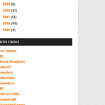
2009
(8)
►
2008
(27)
►
2007
(14)
►
2006
(40)
►
2005
(4)
►
SITES E BLOGS
uso-Galaico
WC
ffroad Champions
nduro21
reenduro
nduronews
oolenduro
MP
lube da Trilha
humpertalk
Tcronometragens