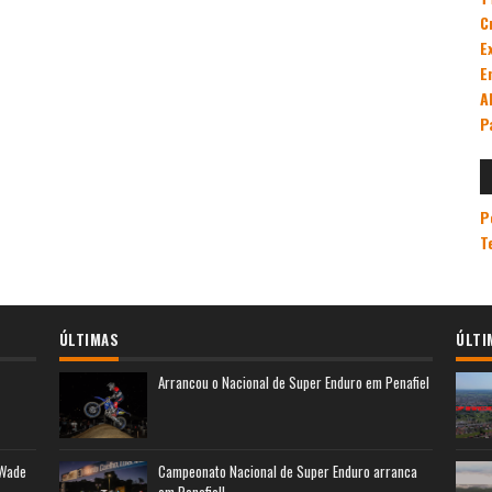
C
E
E
A
P
P
T
ÚLTIMAS
ÚLTI
Arrancou o Nacional de Super Enduro em Penafiel
 Wade
Campeonato Nacional de Super Enduro arranca
em Penafiel!