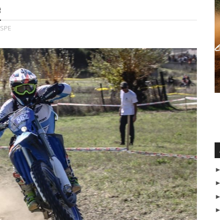
e
SPE