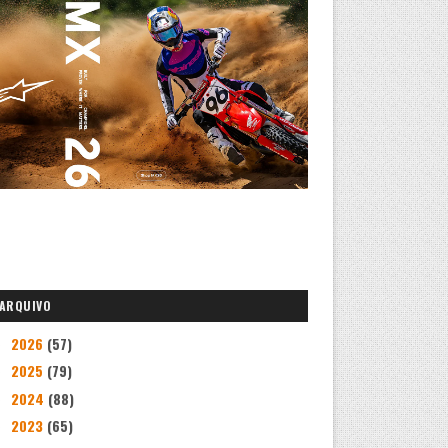
ARQUIVO
2026
(57)
►
2025
(79)
►
2024
(88)
►
2023
(65)
►