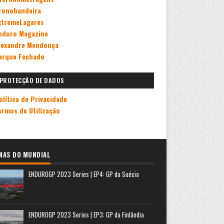
ronobandeira
xtremeLagares
nduro Magazine
lexandre Mendonça
arque Fechado
PROTECÇÃO DE DADOS
olítica de Privacidade
ermos de Utilização
MAS DO MUNDIAL
ENDUROGP 2023 Series | EP4: GP da Suécia
ENDUROGP 2023 Series | EP3: GP da Finlândia