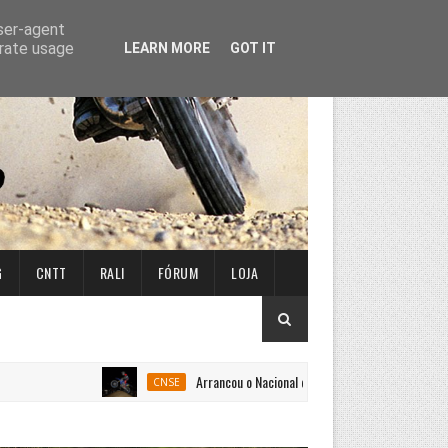
user-agent
erate usage
LEARN MORE
GOT IT
G
CNTT
RALI
FÓRUM
LOJA
Arrancou o Nacional de Super Enduro em Penafiel
CNSE