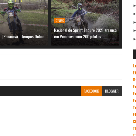
CNES
Nacional de Sprint Enduro 2021 arranca
 | Penacova - Tempos Online
em Penacova com 200 pilotos
L
E
O
E
FACEBOOK
BLOGGER
F
E
T
F
C
T
T