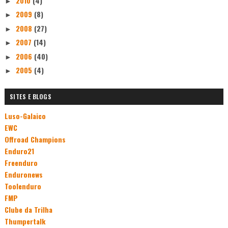
2010
(4)
►
2009
(8)
►
2008
(27)
►
2007
(14)
►
2006
(40)
►
2005
(4)
►
SITES E BLOGS
Luso-Galaico
EWC
Offroad Champions
Enduro21
Freenduro
Enduronews
Toolenduro
FMP
Clube da Trilha
Thumpertalk