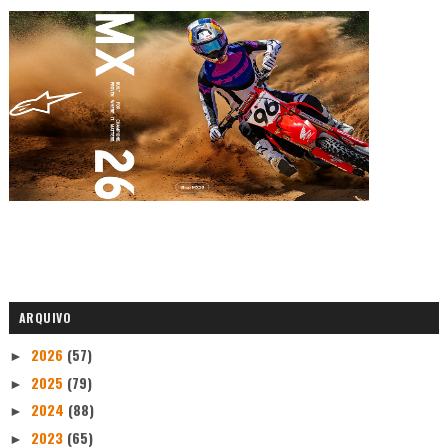
ARQUIVO
2026
(57)
►
2025
(79)
►
2024
(88)
►
2023
(65)
►