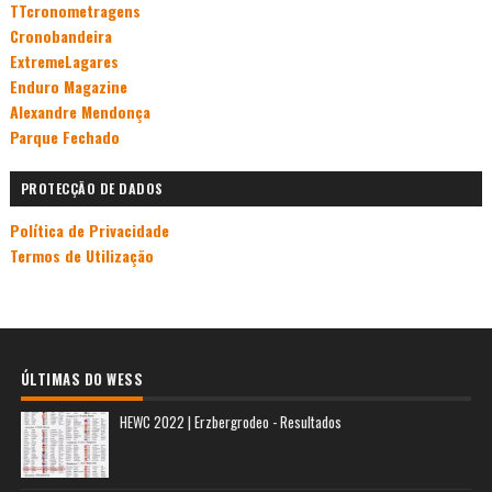
TTcronometragens
Cronobandeira
ExtremeLagares
Enduro Magazine
Alexandre Mendonça
Parque Fechado
PROTECÇÃO DE DADOS
Política de Privacidade
Termos de Utilização
ÚLTIMAS DO WESS
HEWC 2022 | Erzbergrodeo - Resultados