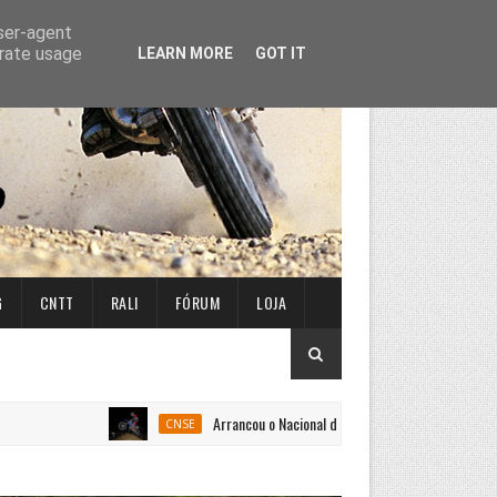
user-agent
erate usage
LEARN MORE
GOT IT
G
CNTT
RALI
FÓRUM
LOJA
Arrancou o Nacional de Super Enduro em Penafiel
CNSE