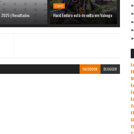
CNHE
 2025 | Resultados
Hard Enduro está de volta em Valongo
L
FACEBOOK
BLOGGER
E
O
E
F
E
T
F
C
T
T