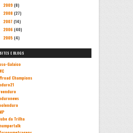
2009
(8)
►
2008
(27)
►
2007
(14)
►
2006
(40)
►
2005
(4)
►
SITES E BLOGS
uso-Galaico
WC
ffroad Champions
nduro21
reenduro
nduronews
oolenduro
MP
lube da Trilha
humpertalk
Tcronometragens