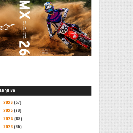
ARQUIVO
2026
(57)
►
2025
(79)
►
2024
(88)
►
2023
(65)
►