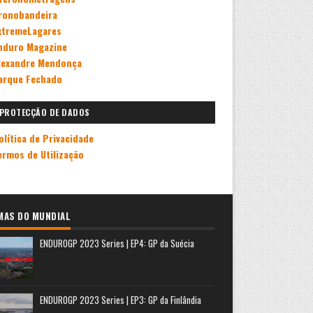
ronobandeira
xtremeLagares
nduro Magazine
lexandre Mendonça
arque Fechado
PROTECÇÃO DE DADOS
olítica de Privacidade
ermos de Utilização
MAS DO MUNDIAL
ENDUROGP 2023 Series | EP4: GP da Suécia
ENDUROGP 2023 Series | EP3: GP da Finlândia