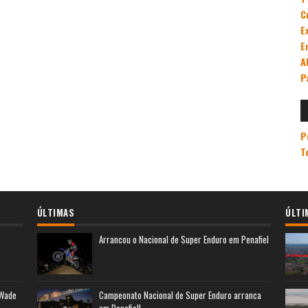
C
E
E
A
P
P
T
ÚLTIMAS
ÚLTI
Arrancou o Nacional de Super Enduro em Penafiel
 Wade
Campeonato Nacional de Super Enduro arranca
em Penafiel!