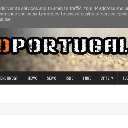
eliver its services and to analyze traffic. Your IP address and 
ormance and security metrics to ensure quality of service, gen
abuse.
ENDUROGP
HEWC
SEWC
ISDE
TNHE
CPTS
TL