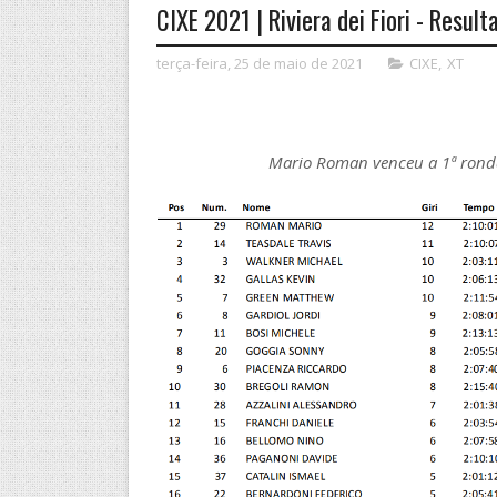
CIXE 2021 | Riviera dei Fiori - Result
terça-feira, 25 de maio de 2021
CIXE
,
XT
Mario Roman venceu a 1ª rond