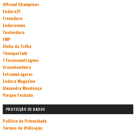
Offroad Champions
Enduro21
Freenduro
Enduronews
Toolenduro
FMP
Clube da Trilha
Thumpertalk
TTcronometragens
Cronobandeira
ExtremeLagares
Enduro Magazine
Alexandre Mendonça
Parque Fechado
PROTECÇÃO DE DADOS
Política de Privacidade
Termos de Utilização