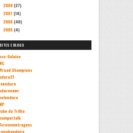
2008
(27)
►
2007
(14)
►
2006
(40)
►
2005
(4)
►
SITES E BLOGS
uso-Galaico
WC
ffroad Champions
nduro21
reenduro
nduronews
oolenduro
MP
lube da Trilha
humpertalk
Tcronometragens
ronobandeira