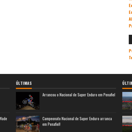
E
E
A
P
P
T
ÚLTIMAS
ÚLTI
Arrancou o Nacional de Super Enduro em Penafiel
 Wade
Campeonato Nacional de Super Enduro arranca
em Penafiel!