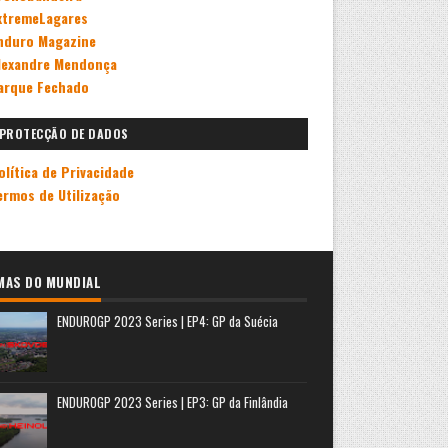
xtremeLagares
nduro Magazine
lexandre Mendonça
arque Fechado
PROTECÇÃO DE DADOS
olítica de Privacidade
ermos de Utilização
MAS DO MUNDIAL
ENDUROGP 2023 Series | EP4: GP da Suécia
ENDUROGP 2023 Series | EP3: GP da Finlândia