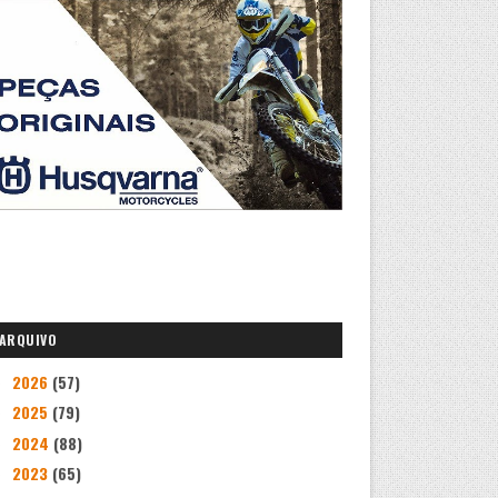
ARQUIVO
2026
(57)
►
2025
(79)
►
2024
(88)
►
2023
(65)
►