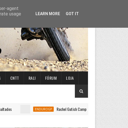
user-agent
erate usage
LEARN MORE
GOT IT
G
CNTT
RALI
FÓRUM
LOJA
os
Rachel Gutish Campeã do Mundo de Enduro Feminino e
ENDUROGP