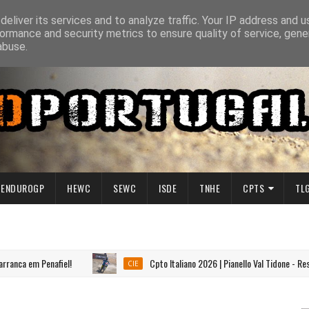
eliver its services and to analyze traffic. Your IP address and 
ormance and security metrics to ensure quality of service, gen
abuse.
ENDUROGP
HEWC
SEWC
ISDE
TNHE
CPTS
TL
 em Penafiel!
Cpto Italiano 2026 | Pianello Val Tidone - Resultad
CIE