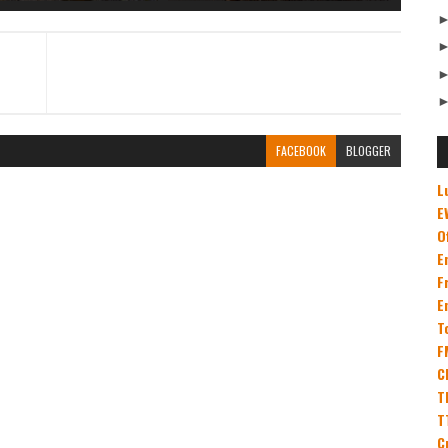
FACEBOOK
BLOGGER
L
E
O
E
F
E
T
F
C
T
T
C