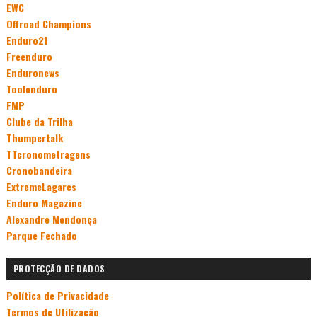
EWC
Offroad Champions
Enduro21
Freenduro
Enduronews
Toolenduro
FMP
Clube da Trilha
Thumpertalk
TTcronometragens
Cronobandeira
ExtremeLagares
Enduro Magazine
Alexandre Mendonça
Parque Fechado
PROTECÇÃO DE DADOS
Política de Privacidade
Termos de Utilização