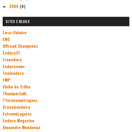
2005
(4)
►
SITES E BLOGS
Luso-Galaico
EWC
Offroad Champions
Enduro21
Freenduro
Enduronews
Toolenduro
FMP
Clube da Trilha
Thumpertalk
TTcronometragens
Cronobandeira
ExtremeLagares
Enduro Magazine
Alexandre Mendonça