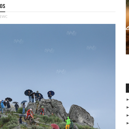
os
EWC