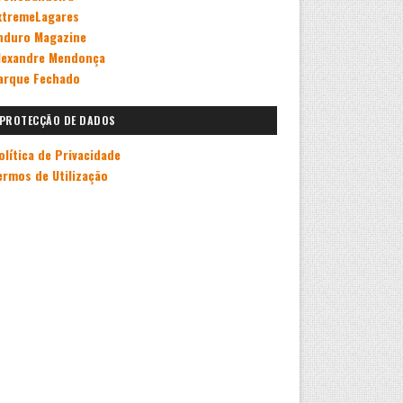
xtremeLagares
nduro Magazine
lexandre Mendonça
arque Fechado
PROTECÇÃO DE DADOS
olítica de Privacidade
ermos de Utilização