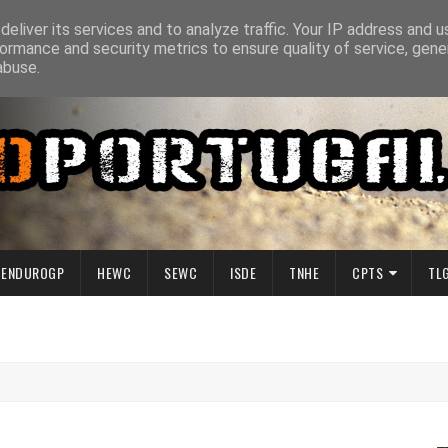
eliver its services and to analyze traffic. Your IP address and 
ormance and security metrics to ensure quality of service, gen
abuse.
ENDUROGP
HEWC
SEWC
ISDE
TNHE
CPTS
TL