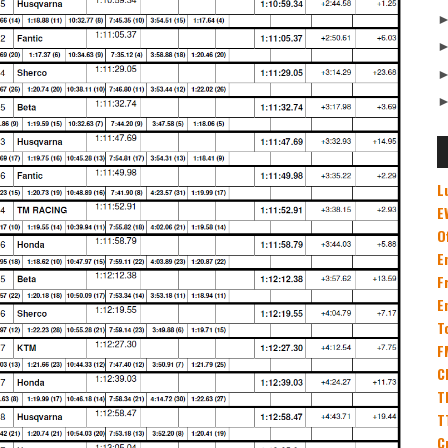
L
E
O
E
F
E
T
F
C
T
T
C