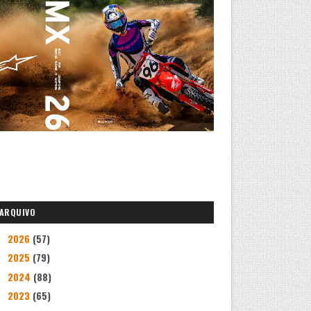
ARQUIVO
2026
(57)
►
2025
(79)
►
2024
(88)
►
2023
(65)
►