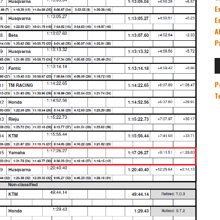
E
E
A
P
P
T