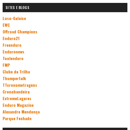
SITES E BLOGS
Luso-Galaico
EWC
Offroad Champions
Enduro21
Freenduro
Enduronews
Toolenduro
FMP
Clube da Trilha
Thumpertalk
TTcronometragens
Cronobandeira
ExtremeLagares
Enduro Magazine
Alexandre Mendonça
Parque Fechado