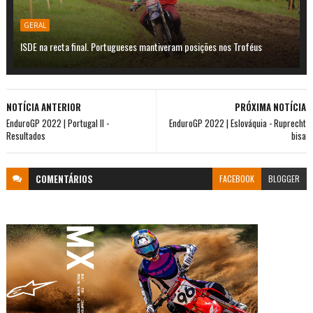
GERAL
ISDE na recta final. Portugueses mantiveram posições nos Troféus
NOTÍCIA ANTERIOR
PRÓXIMA NOTÍCIA
EnduroGP 2022 | Portugal II -
EnduroGP 2022 | Eslováquia - Ruprecht
Resultados
bisa
COMENTÁRIOS
FACEBOOK
BLOGGER