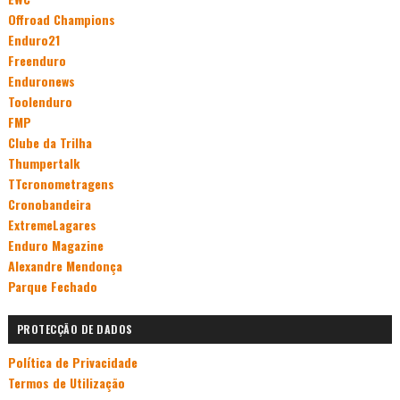
Offroad Champions
Enduro21
Freenduro
Enduronews
Toolenduro
FMP
Clube da Trilha
Thumpertalk
TTcronometragens
Cronobandeira
ExtremeLagares
Enduro Magazine
Alexandre Mendonça
Parque Fechado
PROTECÇÃO DE DADOS
Política de Privacidade
Termos de Utilização