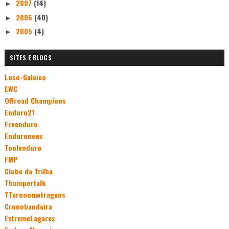
2007
(14)
►
2006
(40)
►
2005
(4)
►
SITES E BLOGS
Luso-Galaico
EWC
Offroad Champions
Enduro21
Freenduro
Enduronews
Toolenduro
FMP
Clube da Trilha
Thumpertalk
TTcronometragens
Cronobandeira
ExtremeLagares