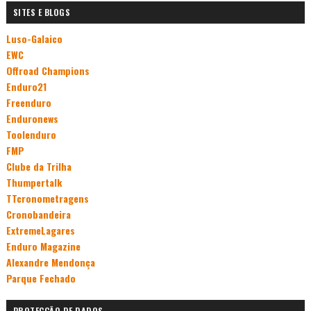
SITES E BLOGS
Luso-Galaico
EWC
Offroad Champions
Enduro21
Freenduro
Enduronews
Toolenduro
FMP
Clube da Trilha
Thumpertalk
TTcronometragens
Cronobandeira
ExtremeLagares
Enduro Magazine
Alexandre Mendonça
Parque Fechado
PROTECÇÃO DE DADOS