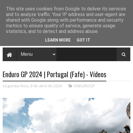
This site uses cookies from Google to deliver its services
and to analyze traffic. Your IP address and user-agent are
shared with Google along with performance and security
metrics to ensure quality of service, generate usage
statistics, and to detect and address abuse.
LEARN MORE
GOT IT
Enduro GP 2024 | Portugal (Fafe) - Vídeos
segunda-feira, 8 de abril de 2024
ENDUROGP