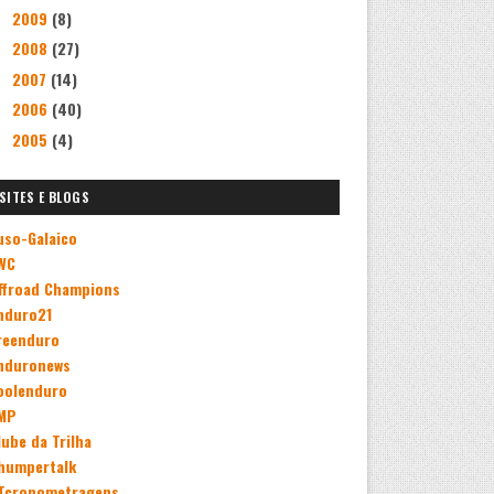
2009
(8)
►
2008
(27)
►
2007
(14)
►
2006
(40)
►
2005
(4)
►
SITES E BLOGS
uso-Galaico
WC
ffroad Champions
nduro21
reenduro
nduronews
oolenduro
MP
lube da Trilha
humpertalk
Tcronometragens