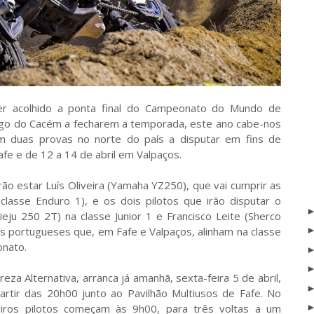
er acolhido a ponta final do Campeonato do Mundo de
ago do Cacém a fecharem a temporada, este ano cabe-nos
m duas provas no norte do país a disputar em fins de
fe e de 12 a 14 de abril em Valpaços.
rão estar Luís Oliveira (Yamaha YZ250), que vai cumprir as
asse Enduro 1), e os dois pilotos que irão disputar o
eju 250 2T) na classe Junior 1 e Francisco Leite (Sherco
os portugueses que, em Fafe e Valpaços, alinham na classe
onato.
eza Alternativa, arranca já amanhã, sexta-feira 5 de abril,
rtir das 20h00 junto ao Pavilhão Multiusos de Fafe. No
iros pilotos começam às 9h00, para três voltas a um