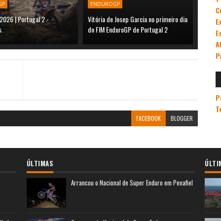
GP
ENDUROGP
C
2026 | Portugal 2 -
Vitória de Josep Garcia no primeiro dia
E
s
do FIM EnduroGP de Portugal 2
E
A
P
P
T
FACEBOOK
BLOGGER
ÚLTIMAS
ÚLTI
Arrancou o Nacional de Super Enduro em Penafiel