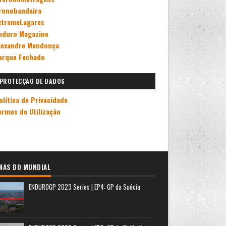
ronobandeira
xtremeLagares
nduro Magazine
lexandre Mendonça
arque Fechado
PROTECÇÃO DE DADOS
olítica de Privacidade
ermos de Utilização
MAS DO MUNDIAL
ENDUROGP 2023 Series | EP4: GP da Suécia