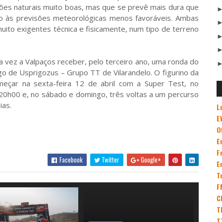
ões naturais muito boas, mas que se prevê mais dura que
do às previsões meteorológicas menos favoráveis. Ambas
uito exigentes técnica e fisicamente, num tipo de terreno
a vez a Valpaços receber, pelo terceiro ano, uma ronda do
go de Usprigozus – Grupo TT de Vilarandelo. O figurino da
eçar na sexta-feira 12 de abril com a Super Test, no
s 20h00 e, no sábado e domingo, três voltas a um percurso
ias.
L
E
O
E
F
Facebook
Twitter
Google+
E
T
F
C
T
T