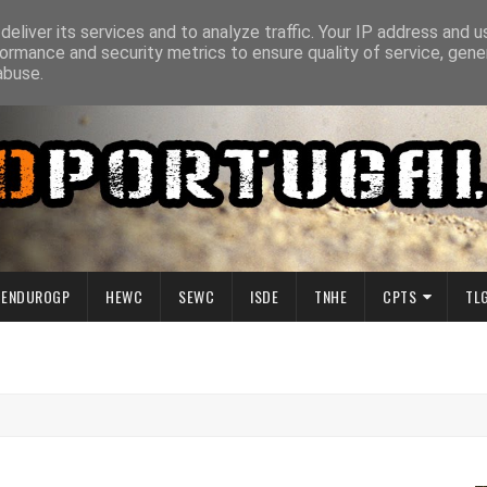
eliver its services and to analyze traffic. Your IP address and 
ormance and security metrics to ensure quality of service, gen
abuse.
ENDUROGP
HEWC
SEWC
ISDE
TNHE
CPTS
TL