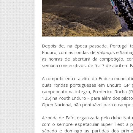
Depois de, na época passada, Portugal t
Enduro, com as rondas de Valpaços e Santi
as honras de abertura da competição, co
semana consecutivos: de 5 a 7 de abril em Fa
A competir entre a elite do Enduro mundial i
duas rondas portuguesas em Enduro GP (cl
campeonato na íntegra, Frederico Rocha (Ri
125) na Youth Enduro – para além dos pilot
Open Nacional, não pontuável para o campe
A ronda de Fafe, organizada pelo clube Natur
com o sempre espetacular Super Test a pa
sábado e domingo as partidas dos prime