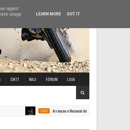
user-agent
erate usage
LEARN MORE
GOT IT
G
CNTT
RALI
FÓRUM
LOJA
Arrancou o Nacional de Super Enduro em Penafiel
CNSE