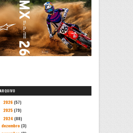
ARQUIVO
2026
(57)
►
2025
(79)
►
2024
(88)
▼
dezembro
(3)