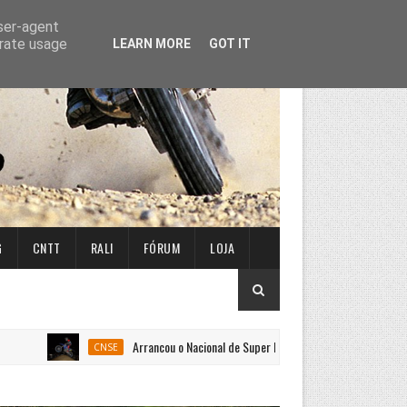
user-agent
erate usage
LEARN MORE
GOT IT
G
CNTT
RALI
FÓRUM
LOJA
Arrancou o Nacional de Super Enduro em Penafiel
CNSE
CNSE