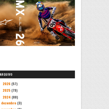
ARQUIVO
2026
(57)
►
2025
(79)
►
2024
(88)
▼
dezembro
(3)