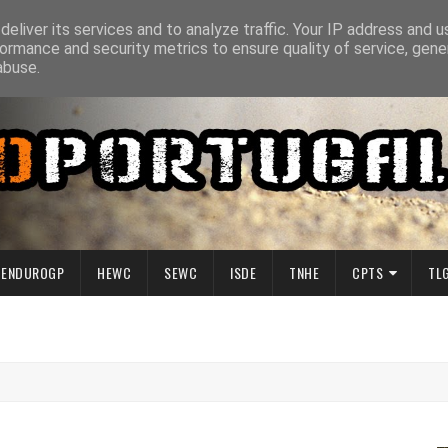
eliver its services and to analyze traffic. Your IP address and 
ormance and security metrics to ensure quality of service, gen
abuse.
ENDUROGP
HEWC
SEWC
ISDE
TNHE
CPTS
TL