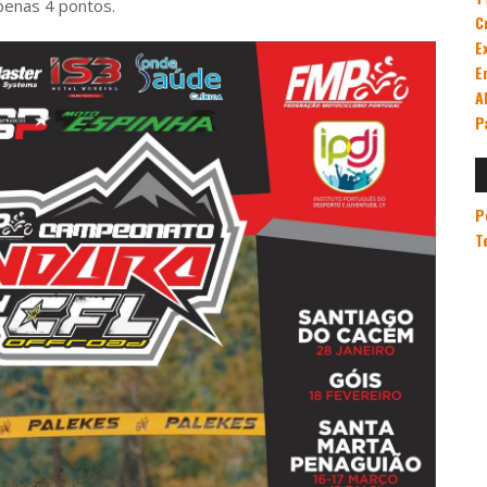
penas 4 pontos.
C
E
E
A
P
P
T