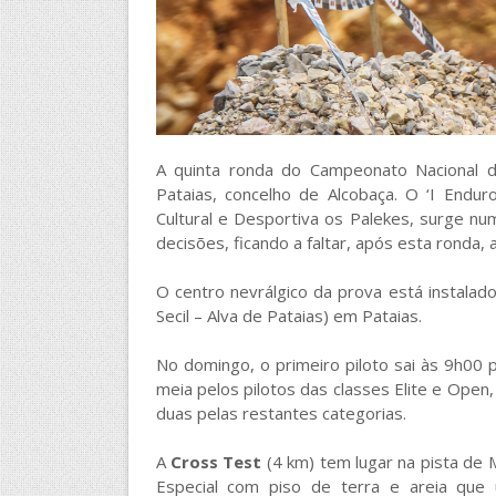
A quinta ronda do Campeonato Nacional 
Pataias, concelho de Alcobaça. O ‘I Endur
Cultural e Desportiva os Palekes, surge n
decisões, ficando a faltar, após esta ronda,
O centro nevrálgico da prova está instalad
Secil – Alva de Pataias) em Pataias.
No domingo, o primeiro piloto sai às 9h00 
meia pelos pilotos das classes Elite e Open
duas pelas restantes categorias.
A
Cross Test
(4 km) tem lugar na pista de
Especial com piso de terra e areia que 