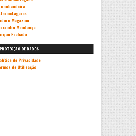
ronobandeira
xtremeLagares
nduro Magazine
lexandre Mendonça
arque Fechado
PROTECÇÃO DE DADOS
olítica de Privacidade
ermos de Utilização