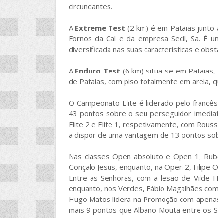
circundantes.
A
Extreme Test
(2 km) é em Pataias junto 
Fornos da Cal e da empresa Secil, Sa. É u
diversificada nas suas características e obst
A
Enduro Test
(6 km) situa-se em Pataias,
de Pataias, com piso totalmente em areia, qu
O Campeonato Elite é liderado pelo francês
43 pontos sobre o seu perseguidor imediato
Elite 2 e Elite 1, respetivamente, com Rouss
a dispor de uma vantagem de 13 pontos sob
Nas classes Open absoluto e Open 1, Rub
Gonçalo Jesus, enquanto, na Open 2, Filipe O
Entre as Senhoras, com a lesão de Vilde H
enquanto, nos Verdes, Fábio Magalhães com
Hugo Matos lidera na Promoção com apenas 
mais 9 pontos que Albano Mouta entre os Su