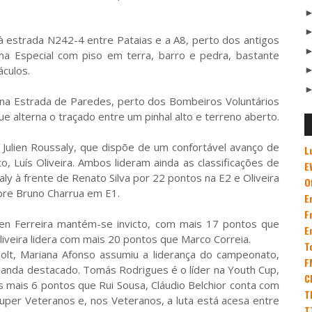
à estrada N242-4 entre Pataias e a A8, perto dos antigos
ma Especial com piso em terra, barro e pedra, bastante
áculos.
 na Estrada de Paredes, perto dos Bombeiros Voluntários
e alterna o traçado entre um pinhal alto e terreno aberto.
 Julien Roussaly, que dispõe de um confortável avanço de
L
, Luís Oliveira. Ambos lideram ainda as classificações de
E
aly à frente de Renato Silva por 22 pontos na E2 e Oliveira
O
re Bruno Charrua em E1.
E
F
en Ferreira mantém-se invicto, com mais 17 pontos que
E
liveira lidera com mais 20 pontos que Marco Correia.
T
olt, Mariana Afonso assumiu a liderança do campeonato,
F
anda destacado. Tomás Rodrigues é o líder na Youth Cup,
C
mais 6 pontos que Rui Sousa, Cláudio Belchior conta com
T
per Veteranos e, nos Veteranos, a luta está acesa entre
T