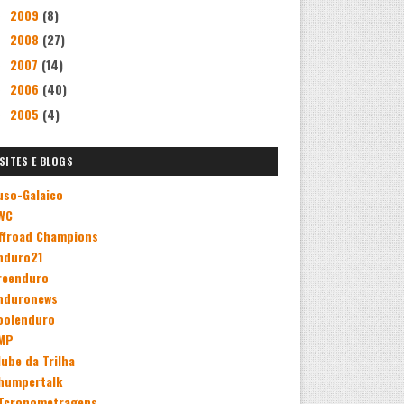
2009
(8)
►
2008
(27)
►
2007
(14)
►
2006
(40)
►
2005
(4)
►
SITES E BLOGS
uso-Galaico
WC
ffroad Champions
nduro21
reenduro
nduronews
oolenduro
MP
lube da Trilha
humpertalk
Tcronometragens