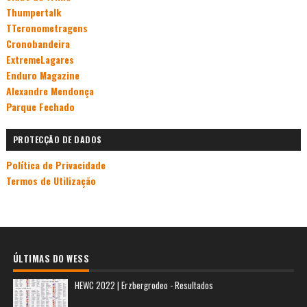
Thumpertalk
TTcronometragens
Cronobandeira
ExtremeLagares
Enduro Magazine
Alexandre Mendonça
Parque Fechado
PROTECÇÃO DE DADOS
Política de Privacidade
Termos de Utilização
ÚLTIMAS DO WESS
HEWC 2022 | Erzbergrodeo - Resultados