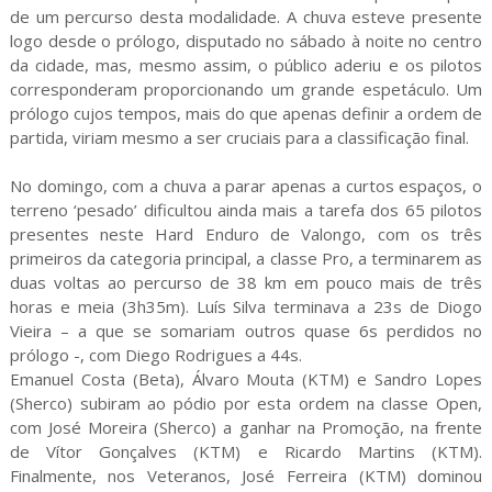
de um percurso desta modalidade. A chuva esteve presente
logo desde o prólogo, disputado no sábado à noite no centro
da cidade, mas, mesmo assim, o público aderiu e os pilotos
corresponderam proporcionando um grande espetáculo. Um
prólogo cujos tempos, mais do que apenas definir a ordem de
partida, viriam mesmo a ser cruciais para a classificação final.
No domingo, com a chuva a parar apenas a curtos espaços, o
terreno ‘pesado’ dificultou ainda mais a tarefa dos 65 pilotos
presentes neste Hard Enduro de Valongo, com os três
primeiros da categoria principal, a classe Pro, a terminarem as
duas voltas ao percurso de 38 km em pouco mais de três
horas e meia (3h35m). Luís Silva terminava a 23s de Diogo
Vieira – a que se somariam outros quase 6s perdidos no
prólogo -, com Diego Rodrigues a 44s.
Emanuel Costa (Beta), Álvaro Mouta (KTM) e Sandro Lopes
(Sherco) subiram ao pódio por esta ordem na classe Open,
com José Moreira (Sherco) a ganhar na Promoção, na frente
de Vítor Gonçalves (KTM) e Ricardo Martins (KTM).
Finalmente, nos Veteranos, José Ferreira (KTM) dominou