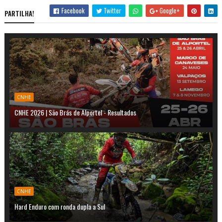
Facebook
Twitter
Google+
PARTILHA!
CNHE
CNHE 2026 | São Brás de Alportel - Resultados
CNHE
Hard Enduro com ronda dupla a Sul