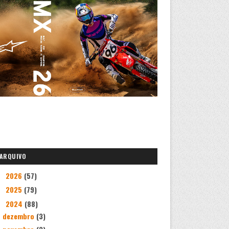
ARQUIVO
2026
(57)
►
2025
(79)
►
2024
(88)
▼
dezembro
(3)