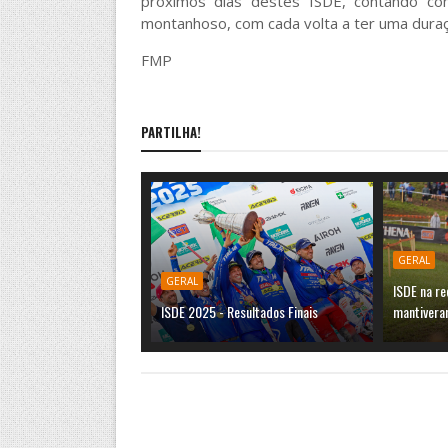
próximos dias destes ISDE, contando c
montanhoso, com cada volta a ter uma dura
FMP
PARTILHA!
GERAL
GERAL
ISDE na re
ISDE 2025 - Resultados Finais
mantivera