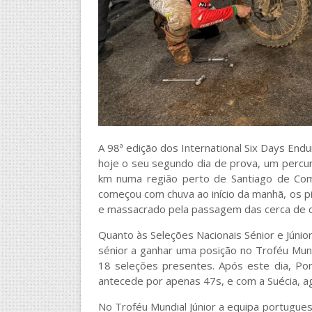
A 98ª edição dos International Six Days Endu
hoje o seu segundo dia de prova, um percu
km numa região perto de Santiago de Com
começou com chuva ao início da manhã, os p
e massacrado pela passagem das cerca de c
Quanto às Seleções Nacionais Sénior e Júni
sénior a ganhar uma posição no Troféu Mund
18 seleções presentes. Após este dia, Por
antecede por apenas 47s, e com a Suécia, ag
No Troféu Mundial Júnior a equipa portugue