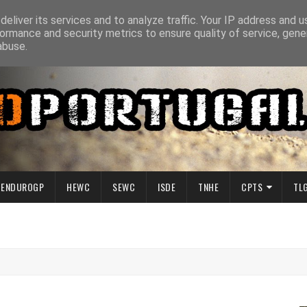
eliver its services and to analyze traffic. Your IP address and 
ormance and security metrics to ensure quality of service, gen
abuse.
ENDUROGP
HEWC
SEWC
ISDE
TNHE
CPTS
TL