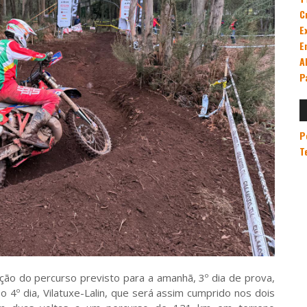
C
E
E
A
P
P
T
ulação do percurso previsto para a amanhã, 3º dia de prova,
4º dia, Vilatuxe-Lalin, que será assim cumprido nos dois