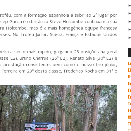
oféu, com a formação espanhola a subir ao 2º lugar por
sep Garcia e o britânico Steve Holcombe continuam a sua
 para Holcombe, mas é a mais homogénea equipa francesa
íses. No Troféu Júnior, Suécia, França e Estados Unidos
veira a ser o mais rápido, galgando 23 posições na geral
lasse E2). Bruno Charrua (25º E2), Renato Silva (30º E2) e
L
a prestação consistente, bem como o nosso trio júnior,
E
Ferreira em 23º desta classe, Frederico Rocha em 31º e
O
E
F
E
T
F
C
T
T