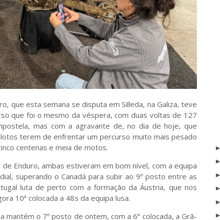
ro, que esta semana se disputa em Silleda, na Galiza, teve
rso que foi o mesmo da véspera, com duas voltas de 127
postela, mas com a agravante de, no dia de hoje, que
ilotos terem de enfrentar um percurso muito mais pesado
inco centenas e meia de motos.
or de Enduro, ambas estiveram em bom nível, com a equipa
ial, superando o Canadá para subir ao 9º posto entre as
tugal luta de perto com a formação da Áustria, que nos
ora 10ª colocada a 48s da equipa lusa.
sa mantém o 7º posto de ontem, com a 6ª colocada, a Grã-