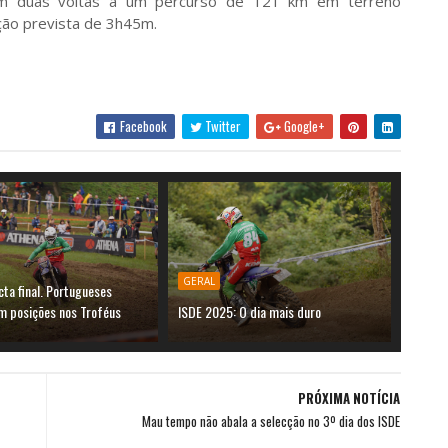
om duas voltas a um percurso de 121 km em terreno
ção prevista de 3h45m.
Facebook
Twitter
Google+
GERAL
cta final. Portugueses
m posições nos Troféus
ISDE 2025: O dia mais duro
PRÓXIMA NOTÍCIA
Mau tempo não abala a selecção no 3º dia dos ISDE