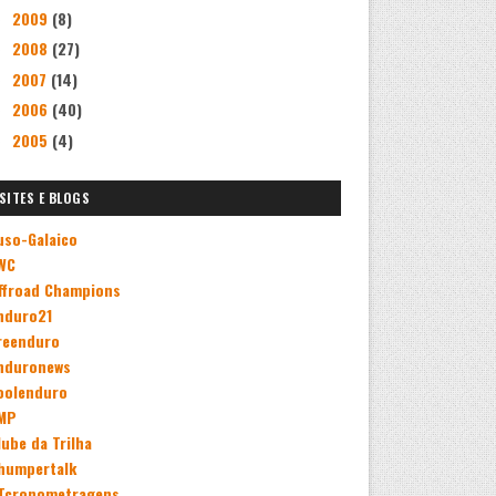
2009
(8)
►
2008
(27)
►
2007
(14)
►
2006
(40)
►
2005
(4)
►
SITES E BLOGS
uso-Galaico
WC
ffroad Champions
nduro21
reenduro
nduronews
oolenduro
MP
lube da Trilha
humpertalk
Tcronometragens