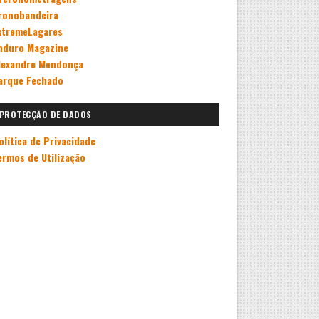
ronobandeira
xtremeLagares
nduro Magazine
lexandre Mendonça
arque Fechado
PROTECÇÃO DE DADOS
olítica de Privacidade
ermos de Utilização