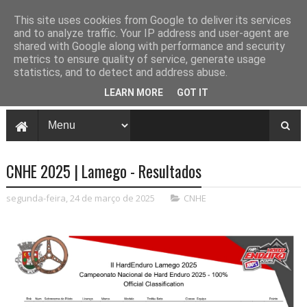
This site uses cookies from Google to deliver its services
and to analyze traffic. Your IP address and user-agent are
shared with Google along with performance and security
metrics to ensure quality of service, generate usage
statistics, and to detect and address abuse.
LEARN MORE
GOT IT
CNHE 2025 | Lamego - Resultados
segunda-feira, 24 de março de 2025
CNHE