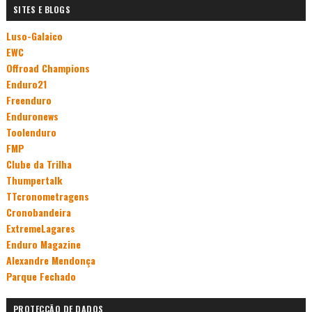
SITES E BLOGS
Luso-Galaico
EWC
Offroad Champions
Enduro21
Freenduro
Enduronews
Toolenduro
FMP
Clube da Trilha
Thumpertalk
TTcronometragens
Cronobandeira
ExtremeLagares
Enduro Magazine
Alexandre Mendonça
Parque Fechado
PROTECÇÃO DE DADOS