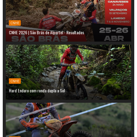
CNHE
CNHE 2026 | São Brás de Alportel - Resultados
CNHE
Hard Enduro com ronda dupla a Sul