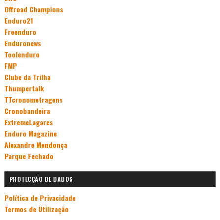
Offroad Champions
Enduro21
Freenduro
Enduronews
Toolenduro
FMP
Clube da Trilha
Thumpertalk
TTcronometragens
Cronobandeira
ExtremeLagares
Enduro Magazine
Alexandre Mendonça
Parque Fechado
PROTECÇÃO DE DADOS
Política de Privacidade
Termos de Utilização