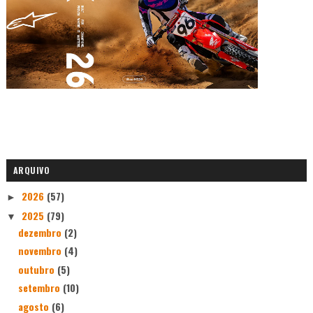
ARQUIVO
2026
(57)
►
2025
(79)
▼
dezembro
(2)
novembro
(4)
outubro
(5)
setembro
(10)
agosto
(6)