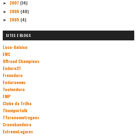
2007
(14)
►
2006
(40)
►
2005
(4)
►
SITES E BLOGS
Luso-Galaico
EWC
Offroad Champions
Enduro21
Freenduro
Enduronews
Toolenduro
FMP
Clube da Trilha
Thumpertalk
TTcronometragens
Cronobandeira
ExtremeLagares