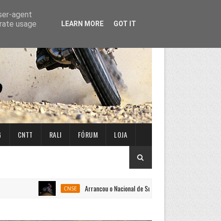
user-agent
erate usage
LEARN MORE
GOT IT
G
CNTT
RALI
FÓRUM
LOJA
Arrancou o Nacional de Super Enduro em Penafiel
CNSE