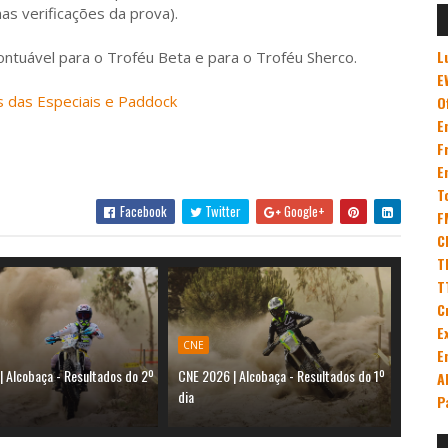
as verificações da prova).
L
ntuável para o Troféu Beta e para o Troféu Sherco.
E
s das Especiais e Paddock
O
E
F
E
T
Facebook
Twitter
Google+
F
C
T
T
C
E
CNE
E
| Alcobaça - Resultados do 2º
CNE 2026 | Alcobaça - Resultados do 1º
A
dia
P