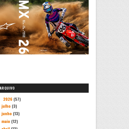
ARQUIVO
2026
(57)
▼
julho
(3)
junho
(13)
maio
(12)
abril
(13)