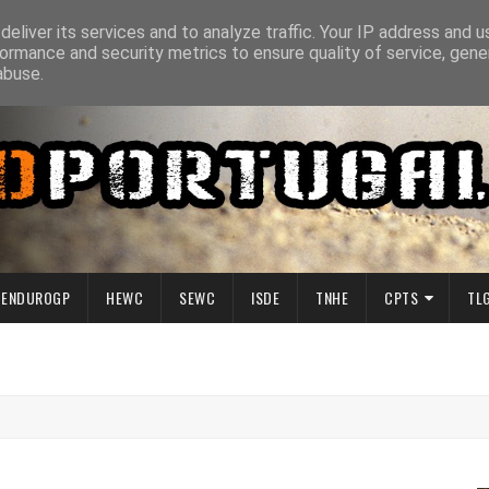
eliver its services and to analyze traffic. Your IP address and 
ormance and security metrics to ensure quality of service, gen
abuse.
ENDUROGP
HEWC
SEWC
ISDE
TNHE
CPTS
TL