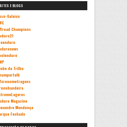
SITES E BLOGS
uso-Galaico
WC
ffroad Champions
nduro21
reenduro
nduronews
oolenduro
MP
lube da Trilha
humpertalk
Tcronometragens
ronobandeira
xtremeLagares
nduro Magazine
lexandre Mendonça
arque Fechado