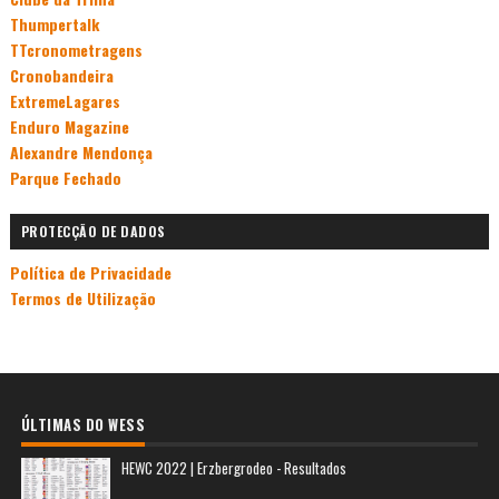
Thumpertalk
TTcronometragens
Cronobandeira
ExtremeLagares
Enduro Magazine
Alexandre Mendonça
Parque Fechado
PROTECÇÃO DE DADOS
Política de Privacidade
Termos de Utilização
ÚLTIMAS DO WESS
HEWC 2022 | Erzbergrodeo - Resultados