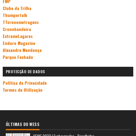
FMP
Clube da Trilha
Thumpertalk
TTcronometragens
Cronobandeira
ExtremeLagares
Enduro Magazine
Alexandre Mendonça
Parque Fechado
PROTECÇÃO DE DADOS
Política de Privacidade
Termos de Utilização
ÚLTIMAS DO WESS
HEWC 2022 | Erzbergrodeo - Resultados