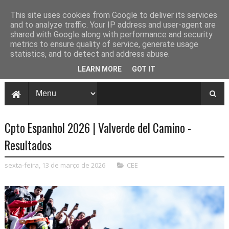
This site uses cookies from Google to deliver its services
and to analyze traffic. Your IP address and user-agent are
shared with Google along with performance and security
metrics to ensure quality of service, generate usage
statistics, and to detect and address abuse.
LEARN MORE
GOT IT
Cpto Espanhol 2026 | Valverde del Camino -
Resultados
sexta-feira, 13 de março de 2026
CEE