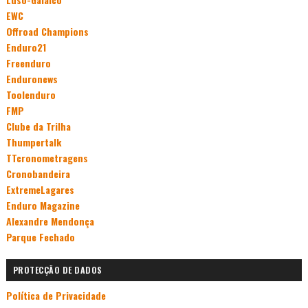
EWC
Offroad Champions
Enduro21
Freenduro
Enduronews
Toolenduro
FMP
Clube da Trilha
Thumpertalk
TTcronometragens
Cronobandeira
ExtremeLagares
Enduro Magazine
Alexandre Mendonça
Parque Fechado
PROTECÇÃO DE DADOS
Política de Privacidade