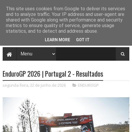
This site uses cookies from Google to deliver its services
and to analyze traffic. Your IP address and user-agent are
shared with Google along with performance and security
metrics to ensure quality of service, generate usage
statistics, and to detect and address abuse.
LEARN MORE
GOT IT
EnduroGP 2026 | Portugal 2 - Resultados
segunda-feira, 22 de junho de 2026
ENDUROGP