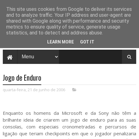
This site uses cookies from Google to deliver its services
and to analyze traffic. Your IP address and user-agent are
shared with Google along with performance and security
metrics to ensure quality of service, generate usage
statistics, and to detect and address abuse.
LEARN MORE
GOT IT
Jogo de Enduro
quarta-feira, 21 de junho de 2006
Enquanto os homens da Microsoft e da Sony não têm a
brilhante ideia de criarem um jogo de enduro para as suas
consolas, com especiais cronometradas e percursos de
ligação que teriam checkpoints em que o jogador penalizaria