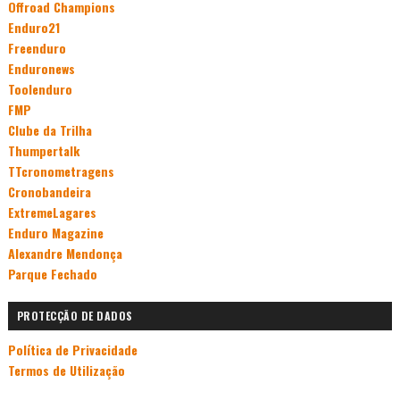
Offroad Champions
Enduro21
Freenduro
Enduronews
Toolenduro
FMP
Clube da Trilha
Thumpertalk
TTcronometragens
Cronobandeira
ExtremeLagares
Enduro Magazine
Alexandre Mendonça
Parque Fechado
PROTECÇÃO DE DADOS
Política de Privacidade
Termos de Utilização