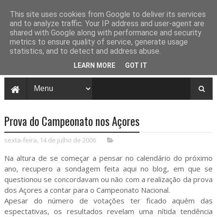
This site uses cookies from Google to deliver its services
and to analyze traffic. Your IP address and user-agent are
shared with Google along with performance and security
metrics to ensure quality of service, generate usage
statistics, and to detect and address abuse.
LEARN MORE
GOT IT
Prova do Campeonato nos Açores
sexta-feira, 14 de julho de 2006
Na altura de se começar a pensar no calendário do próximo
ano, recupero a sondagem feita aqui no blog, em que se
questionou se concordavam ou não com a realização da prova
dos Açores a contar para o Campeonato Nacional.
Apesar do número de votações ter ficado aquém das
espectativas, os resultados revelam uma nítida tendência