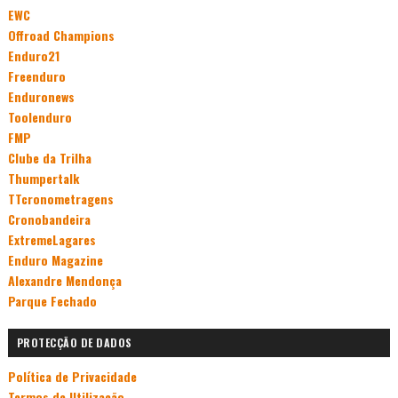
EWC
Offroad Champions
Enduro21
Freenduro
Enduronews
Toolenduro
FMP
Clube da Trilha
Thumpertalk
TTcronometragens
Cronobandeira
ExtremeLagares
Enduro Magazine
Alexandre Mendonça
Parque Fechado
PROTECÇÃO DE DADOS
Política de Privacidade
Termos de Utilização