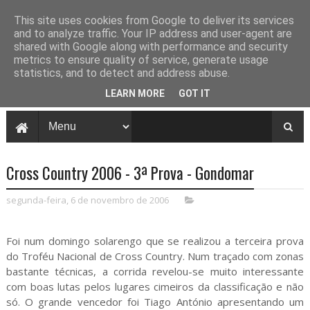
This site uses cookies from Google to deliver its services
and to analyze traffic. Your IP address and user-agent are
shared with Google along with performance and security
metrics to ensure quality of service, generate usage
statistics, and to detect and address abuse.
LEARN MORE
GOT IT
Cross Country 2006 - 3ª Prova - Gondomar
segunda-feira, 6 de novembro de 2006
Foi num domingo solarengo que se realizou a terceira prova
do Troféu Nacional de Cross Country. Num traçado com zonas
bastante técnicas, a corrida revelou-se muito interessante
com boas lutas pelos lugares cimeiros da classificação e não
só. O grande vencedor foi Tiago António apresentando um