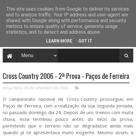
This site uses cookies from Google to deliver its services
and to analyze traffic. Your IP address and user-agent are
shared with Google along with performance and security
metrics to ensure quality of service, generate usage
statistics, and to detect and address abuse.
LEARN MORE
GOT IT
Cross Country 2006 - 2ª Prova - Paços de Ferreira
terça-feira, 26 de setembro de 2006
O campeonato nacional de Cross-Country prosseguiu em
Paços de Ferreira, com a realização da sua segunda jornada,
no passado domingo dia 24. Depois de uns treinos com muita
chuva, esta terminou pouco antes do início da prova,
permitindo que o terreno não se degradasse ainda mais
quando já se apresentava muito exigente. Mesmo assim, a