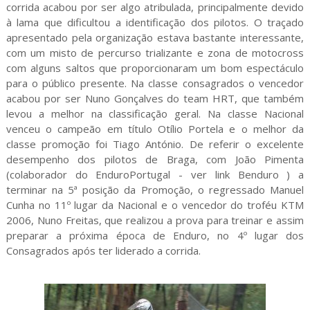
corrida acabou por ser algo atribulada, principalmente devido
à lama que dificultou a identificação dos pilotos. O traçado
apresentado pela organização estava bastante interessante,
com um misto de percurso trializante e zona de motocross
com alguns saltos que proporcionaram um bom espectáculo
para o público presente. Na classe consagrados o vencedor
acabou por ser Nuno Gonçalves do team HRT, que também
levou a melhor na classificação geral. Na classe Nacional
venceu o campeão em título Otílio Portela e o melhor da
classe promoção foi Tiago António. De referir o excelente
desempenho dos pilotos de Braga, com João Pimenta
(colaborador do EnduroPortugal - ver link Benduro ) a
terminar na 5ª posição da Promoção, o regressado Manuel
Cunha no 11º lugar da Nacional e o vencedor do troféu KTM
2006, Nuno Freitas, que realizou a prova para treinar e assim
preparar a próxima época de Enduro, no 4º lugar dos
Consagrados após ter liderado a corrida.