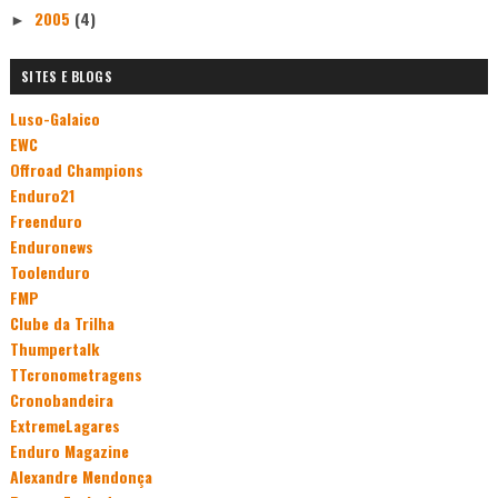
2005
(4)
►
SITES E BLOGS
Luso-Galaico
EWC
Offroad Champions
Enduro21
Freenduro
Enduronews
Toolenduro
FMP
Clube da Trilha
Thumpertalk
TTcronometragens
Cronobandeira
ExtremeLagares
Enduro Magazine
Alexandre Mendonça