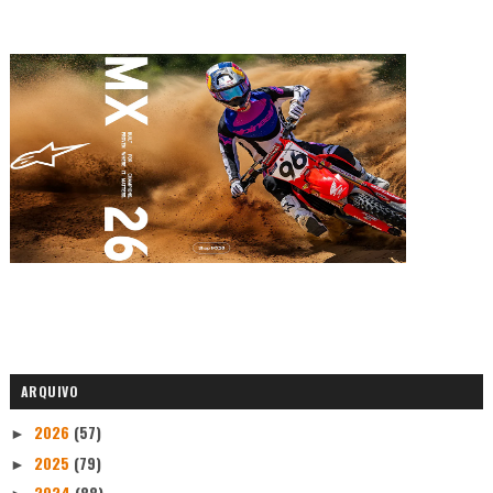
ARQUIVO
2026
(57)
►
2025
(79)
►
2024
(88)