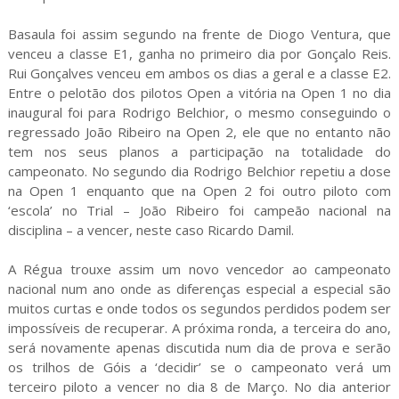
Basaula foi assim segundo na frente de Diogo Ventura, que
venceu a classe E1, ganha no primeiro dia por Gonçalo Reis.
Rui Gonçalves venceu em ambos os dias a geral e a classe E2.
Entre o pelotão dos pilotos Open a vitória na Open 1 no dia
inaugural foi para Rodrigo Belchior, o mesmo conseguindo o
regressado João Ribeiro na Open 2, ele que no entanto não
tem nos seus planos a participação na totalidade do
campeonato. No segundo dia Rodrigo Belchior repetiu a dose
na Open 1 enquanto que na Open 2 foi outro piloto com
‘escola’ no Trial – João Ribeiro foi campeão nacional na
disciplina – a vencer, neste caso Ricardo Damil.
A Régua trouxe assim um novo vencedor ao campeonato
nacional num ano onde as diferenças especial a especial são
muitos curtas e onde todos os segundos perdidos podem ser
impossíveis de recuperar. A próxima ronda, a terceira do ano,
será novamente apenas discutida num dia de prova e serão
os trilhos de Góis a ‘decidir’ se o campeonato verá um
terceiro piloto a vencer no dia 8 de Março. No dia anterior