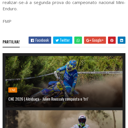
realizar-se-á a segunda prova do campeonato nacional Mini-
Enduro.
FMP
Facebook
Twitter
Google+
PARTILHA!
CNE
CNE 2026 | Alcobaça - Julien Roussaly conquista o ‘tri’