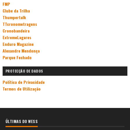
FMP
Clube da Trilha
Thumpertalk
TTcronometragens
Cronobandeira
ExtremeLagares
Enduro Magazine
Alexandre Mendonça
Parque Fechado
PROTECÇÃO DE DADOS
Política de Privacidade
Termos de Utilização
ÚLTIMAS DO WESS