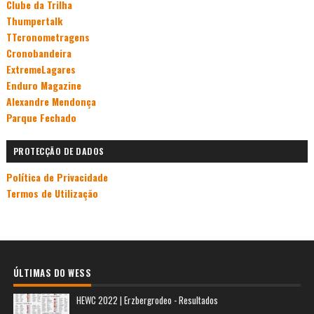
Clube da Trilha
Thumpertalk
TTcronometragens
Cronobandeira
ExtremeLagares
Enduro Magazine
Alexandre Mendonça
Parque Fechado
PROTECÇÃO DE DADOS
Política de Privacidade
Termos de Utilização
ÚLTIMAS DO WESS
HEWC 2022 | Erzbergrodeo - Resultados