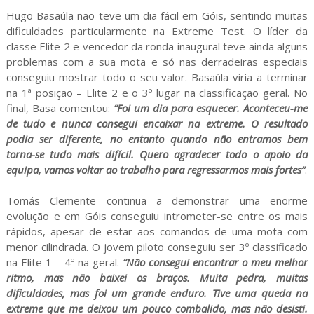
Hugo Basaúla não teve um dia fácil em Góis, sentindo muitas
dificuldades particularmente na Extreme Test. O líder da
classe Elite 2 e vencedor da ronda inaugural teve ainda alguns
problemas com a sua mota e só nas derradeiras especiais
conseguiu mostrar todo o seu valor. Basaúla viria a terminar
na 1ª posição – Elite 2 e o 3º lugar na classificação geral. No
final, Basa comentou:
“Foi um dia para esquecer. Aconteceu-me
de tudo e nunca consegui encaixar na extreme. O resultado
podia ser diferente, no entanto quando não entramos bem
torna-se tudo mais difícil. Quero agradecer todo o apoio da
equipa, vamos voltar ao trabalho para regressarmos mais fortes”
.
Tomás Clemente continua a demonstrar uma enorme
evolução e em Góis conseguiu intrometer-se entre os mais
rápidos, apesar de estar aos comandos de uma mota com
menor cilindrada. O jovem piloto conseguiu ser 3º classificado
na Elite 1 – 4º na geral.
“Não consegui encontrar o meu melhor
ritmo, mas não baixei os braços. Muita pedra, muitas
dificuldades, mas foi um grande enduro. Tive uma queda na
extreme que me deixou um pouco combalido, mas não desisti.