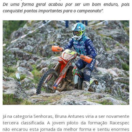
De uma forma geral acabou por ser um bom enduro, pois
conquistei pontos importantes para o campeonato”
.
Já na categoria Senhoras, Bruna Antunes viria a ser novamente
terceira classificada. A jovem piloto da formação Racespec
não encarou esta jornada da melhor forma e sentiu enormes