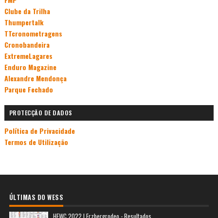
Clube da Trilha
Thumpertalk
TTcronometragens
Cronobandeira
ExtremeLagares
Enduro Magazine
Alexandre Mendonça
Parque Fechado
PROTECÇÃO DE DADOS
Política de Privacidade
Termos de Utilização
ÚLTIMAS DO WESS
HEWC 2022 | Erzbergrodeo - Resultados