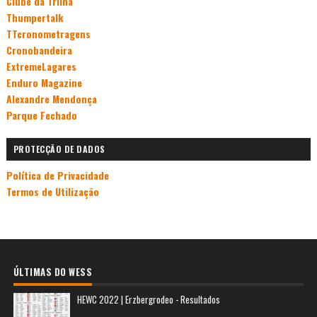
Clube da Trilha
Thumpertalk
TTcronometragens
Cronobandeira
ExtremeLagares
Enduro Magazine
Alexandre Mendonça
Parque Fechado
PROTECÇÃO DE DADOS
Política de Privacidade
Termos de Utilização
ÚLTIMAS DO WESS
HEWC 2022 | Erzbergrodeo - Resultados