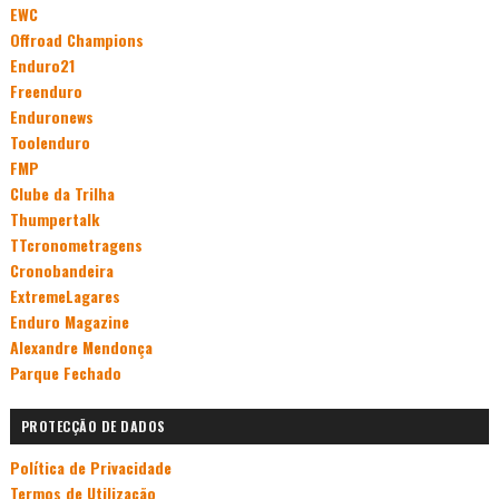
EWC
Offroad Champions
Enduro21
Freenduro
Enduronews
Toolenduro
FMP
Clube da Trilha
Thumpertalk
TTcronometragens
Cronobandeira
ExtremeLagares
Enduro Magazine
Alexandre Mendonça
Parque Fechado
PROTECÇÃO DE DADOS
Política de Privacidade
Termos de Utilização