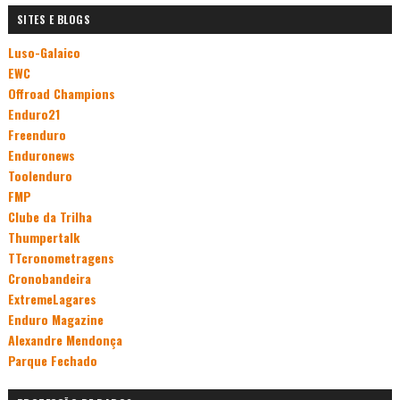
SITES E BLOGS
Luso-Galaico
EWC
Offroad Champions
Enduro21
Freenduro
Enduronews
Toolenduro
FMP
Clube da Trilha
Thumpertalk
TTcronometragens
Cronobandeira
ExtremeLagares
Enduro Magazine
Alexandre Mendonça
Parque Fechado